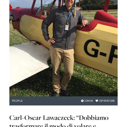
PEOPLE
10
MIN
ISPIRATORE
Carl-Oscar Lawaczeck: “Dobbiamo
trasformare il modo di volare e