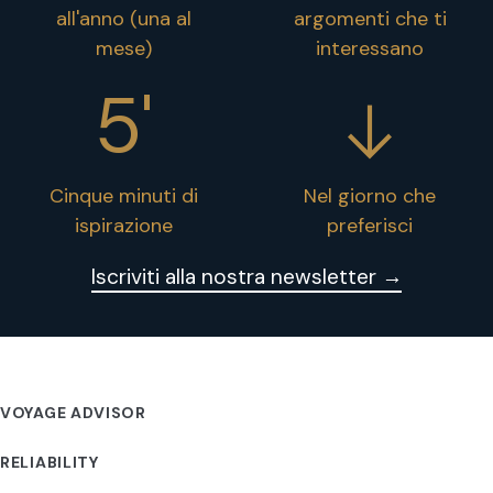
all'anno (una al
argomenti che ti
mese)
interessano
5'
Cinque minuti di
Nel giorno che
ispirazione
preferisci
Iscriviti alla nostra newsletter →
VOYAGE ADVISOR
RELIABILITY