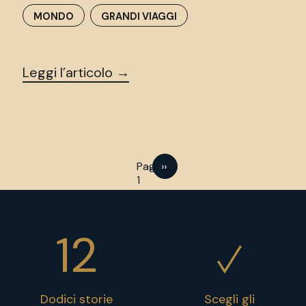
MONDO
GRANDI VIAGGI
Leggi l’articolo →
Pagina successiva
Pagina
››
1
12
Dodici storie
Scegli gli