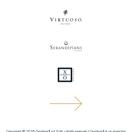
Copyright ©️ 2025 Onirikos®️ srl Tutti i diritti riservati | Onirikos®️ è un marchio