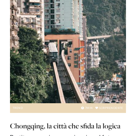
TREND
7
MIN
SORPRENDENTE
Chongqing, la città che sfida la logica