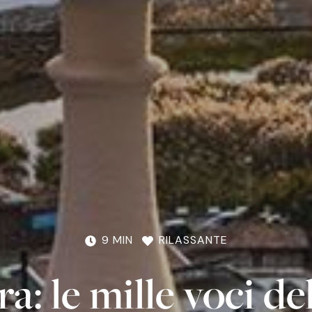
9 MIN
RILASSANTE
a: le mille voci del