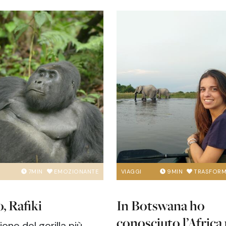
7
MIN
EMOZIONANTE
VIAGGI
9
MIN
TRASFOR
, Rafiki
In Botswana ho
conosciuto l’Africa
ione del gorilla più