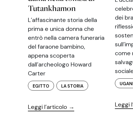
Tutankhamon
celebr
dei br
L’affascinante storia della
rifless
prima e unica donna che
sosteni
entrò nella camera funeraria
sull’i
del faraone bambino,
come 
appena scoperta
salvag
dall’archeologo Howard
social
Carter
UGAN
EGITTO
LA STORIA
Leggi l
Leggi l’articolo →