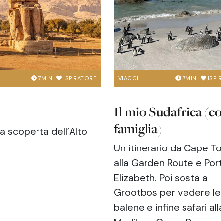
VIAGGI
7
MIN
ISPI
7
MIN
ISPIRATORE
Il mio Sudafrica (co
a
famiglia)
a scoperta dell’Alto
Un itinerario da Cape T
alla Garden Route e Por
Elizabeth. Poi sosta a
Grootbos per vedere le
balene e infine safari all