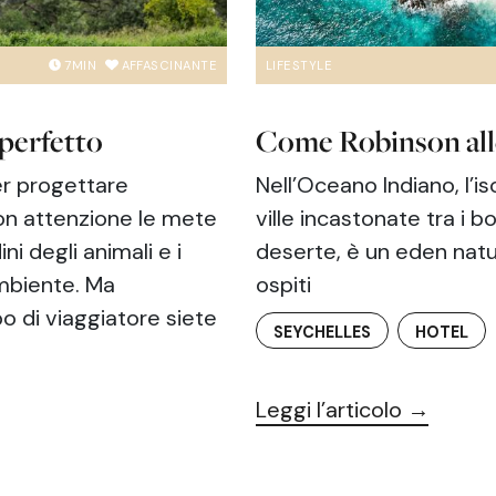
7
MIN
AFFASCINANTE
LIFESTYLE
 perfetto
Come Robinson all
er progettare
Nell’Oceano Indiano, l’i
con attenzione le mete
ville incastonate tra i b
ini degli animali e i
deserte, è un eden natu
ambiente. Ma
ospiti
po di viaggiatore siete
SEYCHELLES
HOTEL
Leggi l’articolo →