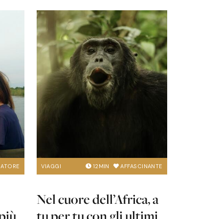
MATORE
VIAGGI
12
MIN
AFFASCINANTE
Nel cuore dell’Africa, a
 più
tu per tu con gli ultimi