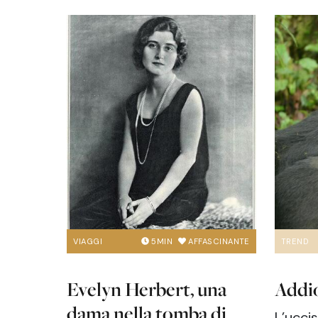
VIAGGI
5
MIN
AFFASCINANTE
TREND
Evelyn Herbert, una
Addio
dama nella tomba di
L’uccis