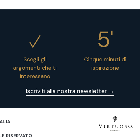
5'
Scegli gli
Cinque minuti di
argomenti che ti
ispirazione
interessano
Iscriviti alla nostra newsletter →
ALIA
LE RISERVATO