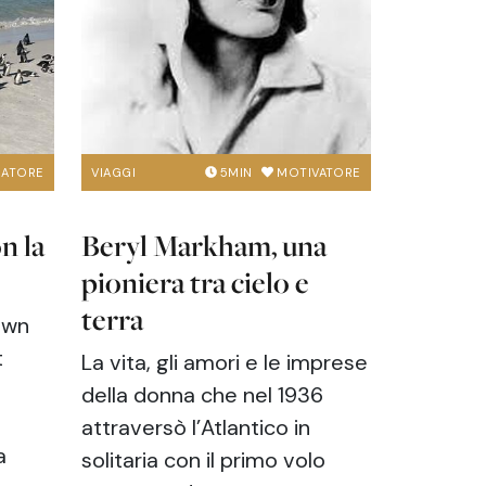
RATORE
VIAGGI
5
MIN
MOTIVATORE
n la
Beryl Markham, una
pioniera tra cielo e
terra
own
t
La vita, gli amori e le imprese
della donna che nel 1936
attraversò l’Atlantico in
a
solitaria con il primo volo