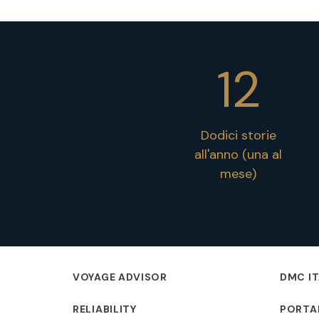
12
Dodici storie
all'anno (una al
mese)
VOYAGE ADVISOR
DMC IT
RELIABILITY
PORTA