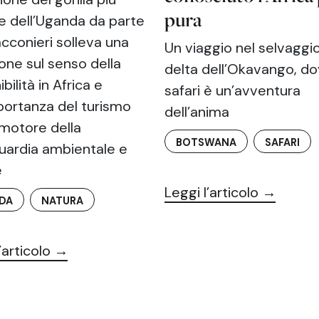
pura
e dell’Uganda da parte
acconieri solleva una
Un viaggio nel selvaggi
ione sul senso della
delta dell’Okavango, dov
bilità in Africa e
safari è un’avventura
mportanza del turismo
dell’anima
motore della
BOTSWANA
SAFARI
uardia ambientale e
e
Leggi l’articolo →
DA
NATURA
’articolo →