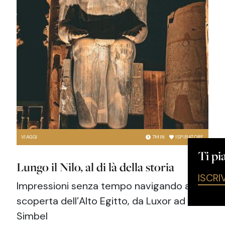
VIAGGI
7
MIN
ISPIRATORE
×
Ti piace l'articolo?
Lungo il Nilo, al di là della storia
ISCRIVITI ALLA NOSTRA NEWSLETTER →
Impressioni senza tempo navigando alla
scoperta dell’Alto Egitto, da Luxor ad Abu
Simbel